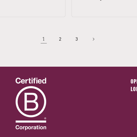
1
2
3
OP
LO