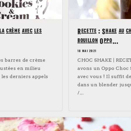
la crème avec les
Recette : Shake au ch
bouillon Oppo...
18 MAI 2021
ces barres de crème
CHOC SHAKE | RECE
gustées en milieu
avons un Oppo Choc S
 les derniers appels
avec vous ! Il suffit 
dans un blender jusqu
/...