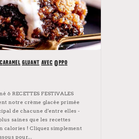
 caramel gluant avec Oppo
nné 6 RECETTES FESTIVALES
ent notre crème glacée primée
pal de chacune d'entre elles -
plus saines que les recettes
n calories ! Cliquez simplement
ssous pour...