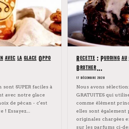
an avec la glace Oppo
Recette : Pudding au
Brother...
17 DÉCEMBRE 2020
n sont SUPER faciles à
Nous avons sélectio
nt avec notre glace
GRATUITES qui utilis
noix de pécan - c'est
comme élément princi
 ! Essayez...
elles sont également 
originales chargées e
sur les parfums ci-de