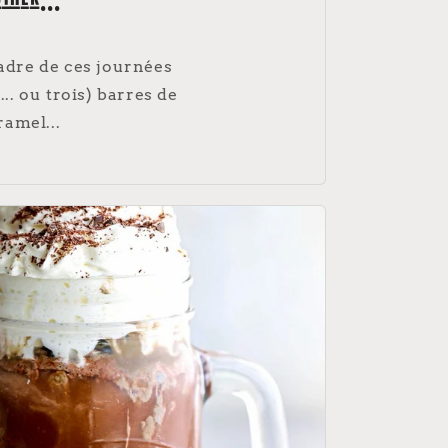
ther...
cadre de ces journées
. ou trois) barres de
amel...