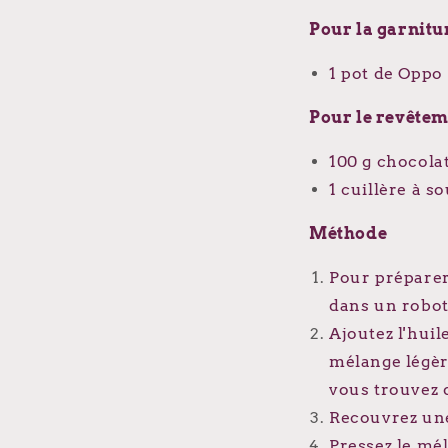
Pour la garnitur
1 pot de Oppo
Pour le revêtem
100 g chocola
1 cuillère à s
Méthode
Pour préparer 
dans un robot
Ajoutez l'huil
mélange légère
vous trouvez 
Recouvrez une 
Pressez le mél