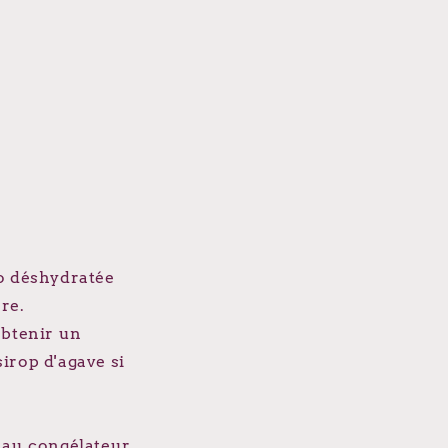
co déshydratée
re.
obtenir un
irop d'agave si
e au congélateur