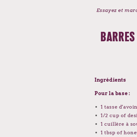
Essayez et mar
BARRES
Ingrédients
Pour la base :
1 tasse d'avoi
1/2 cup of de
1 cuillère à s
1 tbsp of hone