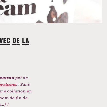
vec de la
nouveau
pot de
rrisons
). Sans
une collation en
Zoom de fin de
..) !