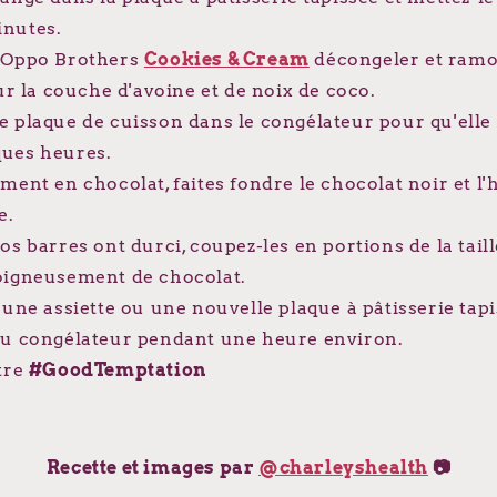
inutes.
s Oppo Brothers
Cookies & Cream
décongeler et ramol
sur la couche d'avoine et de noix de coco.
e plaque de cuisson dans le congélateur pour qu'elle
ues heures.
ment en chocolat, faites fondre le chocolat noir et l'
e.
os barres ont durci, coupez-les en portions de la tail
oigneusement de chocolat.
 une assiette ou une nouvelle plaque à pâtisserie tapi
au congélateur pendant une heure environ.
otre
#GoodTemptation
Recette et images par
@charleyshealth
📷