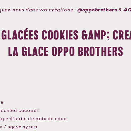
quez-nous dans vos créations :
@oppobrothers
&
#G
 GLACÉES COOKIES &AMP; CRE
LA GLACE OPPO BROTHERS
ne
siccated coconut
oupe d'huile de noix de coco
y / agave syrup