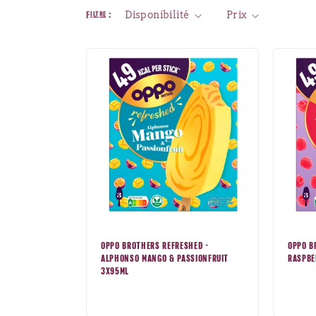
Filtre :
Disponibilité
Prix
c
t
i
o
n
:
OPPO BROTHERS REFRESHED -
OPPO B
ALPHONSO MANGO & PASSIONFRUIT
RASPBE
3X95ML
Prix
Prix
nor
normal