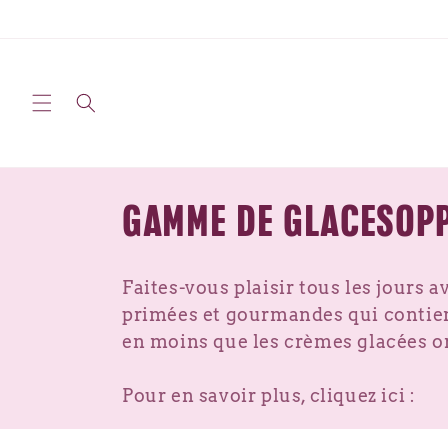
Passer
au
contenu
C
GAMME DE GLACESOP
o
Faites-vous plaisir tous les jours
primées et gourmandes qui contienn
l
en moins que les crèmes glacées or
l
Pour en savoir plus, cliquez ici :
e