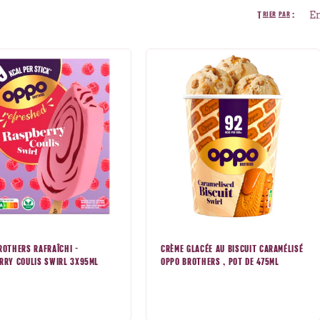
Trier par :
ROTHERS RAFRAÎCHI -
CRÈME GLACÉE AU BISCUIT CARAMÉLISÉ
RRY COULIS SWIRL 3X95ML
OPPO BROTHERS , POT DE 475ML
Prix
mal
normal