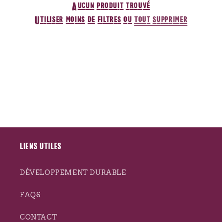
Aucun produit trouvé
i
Utiliser moins de filtres ou
tout supprimer
o
n
:
LIENS UTILES
DÉVELOPPEMENT DURABLE
FAQS
CONTACT