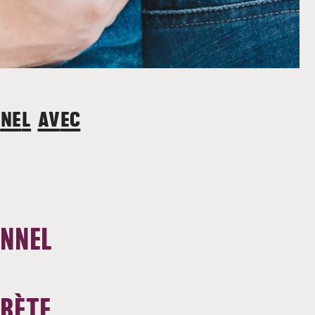
nnel avec
ONNEL
ABÈTE