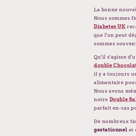
La bonne nouvell
Nous sommes fier
Diabetes UK
rec
que l'on peut dé
sommes souvent
Qu'il s'agisse 
double Chocola
il y a toujours
alimentaire po
Nous avons mêm
notre
Double Sa
parfait en-cas p
De nombreux fan
gestationnel
et 