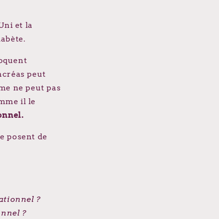
ni et la
iabète.
voquent
ncréas peut
sme ne peut pas
mme il le
onnel.
se posent de
ationnel ?
onnel ?