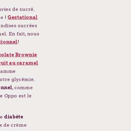
nvies de sucré.
ie !
Gestational
ndises sucrées
l. En fait, nous
tionnel
!
olate Brownie
cuit au caramel
ogramme
votre glycémie.
onnel
, comme
ce Oppo est le
de
diabète
ix de crème