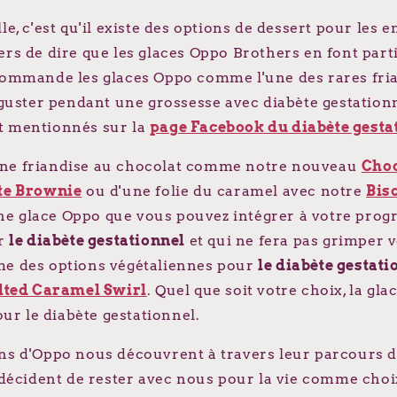
e, c'est qu'il existe des options de dessert pour les e
s de dire que les glaces Oppo Brothers en font part
ommande les glaces Oppo comme l'une des rares fria
guster pendant une grossesse avec diabète gestationne
 mentionnés sur la
page Facebook du diabète gesta
d'une friandise au chocolat comme notre nouveau
Choc
te Brownie
ou d'une folie du caramel avec notre
Bis
 une glace Oppo que vous pouvez intégrer à votre pr
ur
le diabète gestationnel
et qui ne fera pas grimper 
e des options végétaliennes pour
le diabète gestati
lted Caramel Swirl
. Quel que soit votre choix, la gla
our le diabète gestationnel.
s d'Oppo nous découvrent à travers leur parcours 
décident de rester avec nous pour la vie comme cho